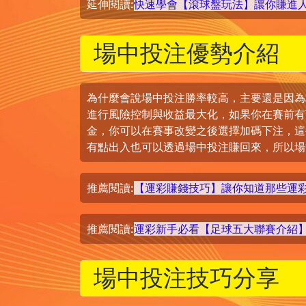
延伸閱讀:
快速學會【滾球盤玩法】讓你賺進人
場中投注優勢介紹
為什麼會說場中投注勝率較高，主要還是因為
進行風險控制與收益最大化，如果你在賽前有
金，你可以在賽事改變之後選擇加碼下注，這
有點出入也可以透過場中投注賺回來，所以場
推薦閱讀:
【運彩賺錢技巧】讓你知道那些運彩
推薦閱讀:
運彩新手必看【足球五大聯賽介紹】
場中投注技巧分享