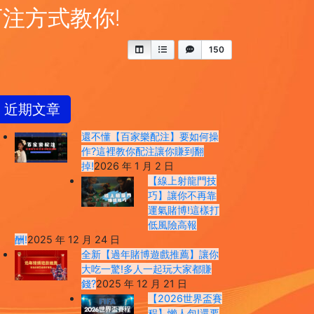
注方式教你!
150
近期文章
還不懂【百家樂配注】要如何操
作?這裡教你配注讓你賺到翻
掉!
2026 年 1 月 2 日
【線上射龍門技
巧】讓你不再靠
運氣賭博!這樣打
低風險高報
酬!
2025 年 12 月 24 日
全新【過年賭博遊戲推薦】讓你
大吃一驚!多人一起玩大家都賺
錢?
2025 年 12 月 21 日
【2026世界盃賽
程】懶人包!還要