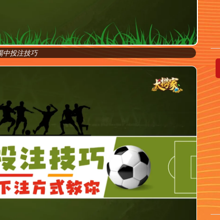
場中投注技巧