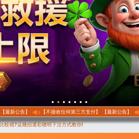
【最新公告】 【不接收任何第三方支付】
比較穩?這幾招運彩聰明下注方式教你!