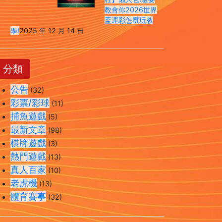
教會你2026世界
盃運彩怎麼玩教
學!
2025 年 12 月 14 日
分類
公告
(32)
彩票/彩球
(11)
捕魚遊戲
(5)
最新文章
(98)
棋牌遊戲
(3)
熱門遊戲
(13)
真人百家
(10)
老虎機
(13)
體育賽事
(32)