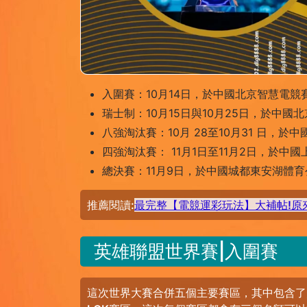
入圍賽：10月14日，於中國北京智慧電競
瑞士制：10月15日與10月25日，於中
八強淘汰賽：10月 28至10月31 日，
四強淘汰賽： 11月1日至11月2日，於
總決賽：11月9日，於中國城都東安湖體
推薦閱讀:
最完整【電競運彩玩法】大補帖!原
英雄聯盟世界賽|入圍賽
這次世界大賽合併五個主要賽區，其中包含了美洲