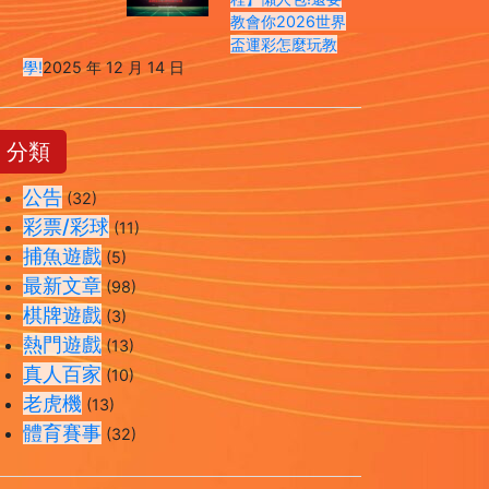
教會你2026世界
盃運彩怎麼玩教
學!
2025 年 12 月 14 日
分類
公告
(32)
彩票/彩球
(11)
捕魚遊戲
(5)
最新文章
(98)
棋牌遊戲
(3)
熱門遊戲
(13)
真人百家
(10)
老虎機
(13)
體育賽事
(32)