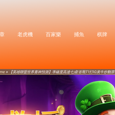
章
老虎機
百家樂
捕魚
棋牌
me
»
【英雄聯盟世界賽神預測】準確度高達七成!首戰T1打IG黃牛炒翻票