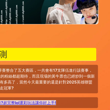
測
界賽整合了五大賽區，一共會有17支隊伍進行該賽事，
全球的粉絲都超期待，而且現場的黃牛票也已經炒到一個新
有多高了，當然今天最重要的還是針對2025英雄聯盟
走冠軍?
超完整lol運彩玩法讓你好上手!