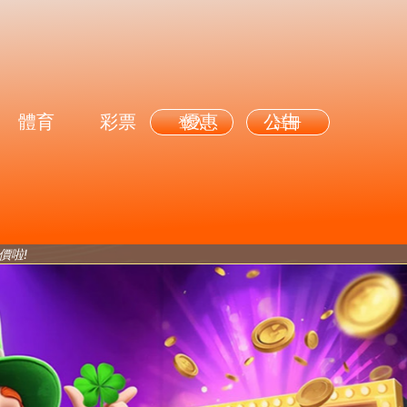
體育
彩票
優惠
公告
登入
註冊
價啦!