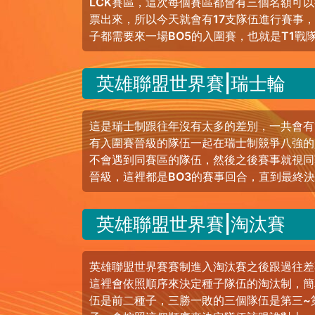
LCK賽區，這次每個賽區都會有三個名額可
票出來，所以今天就會有17支隊伍進行賽事
子都需要來一場BO5的入圍賽，也就是T1戰
英雄聯盟世界賽|瑞士輪
這是瑞士制跟往年沒有太多的差別，一共會有
有入圍賽晉級的隊伍一起在瑞士制競爭八強的
不會遇到同賽區的隊伍，然後之後賽事就視同
晉級，這裡都是BO3的賽事回合，直到最終
英雄聯盟世界賽|淘汰賽
英雄聯盟世界賽賽制進入淘汰賽之後跟過往差
這裡會依照順序來決定種子隊伍的淘汰制，簡
伍是前二種子，三勝一敗的三個隊伍是第三~