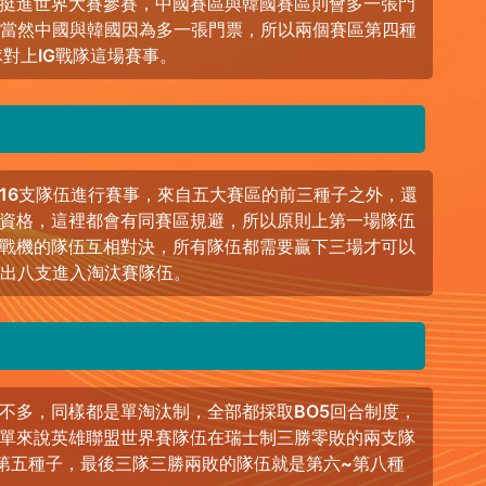
以挺進世界大賽參賽，中國賽區與韓國賽區則會多一張門
，當然中國與韓國因為多一張門票，所以兩個賽區第四種
隊對上IG戰隊這場賽事。
16支隊伍進行賽事，來自五大賽區的前三種子之外，還
資格，這裡都會有同賽區規避，所以原則上第一場隊伍
戰機的隊伍互相對決，所有隊伍都需要贏下三場才可以
決出八支進入淘汰賽隊伍。
不多，同樣都是單淘汰制，全部都採取BO5回合制度，
單來說英雄聯盟世界賽隊伍在瑞士制三勝零敗的兩支隊
第五種子，最後三隊三勝兩敗的隊伍就是第六~第八種