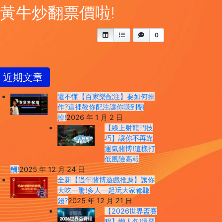
G黃牛炒翻票價啦!
0
近期文章
還不懂【百家樂配注】要如何操
作?這裡教你配注讓你賺到翻
掉!
2026 年 1 月 2 日
【線上射龍門技
巧】讓你不再靠
運氣賭博!這樣打
低風險高報
酬!
2025 年 12 月 24 日
全新【過年賭博遊戲推薦】讓你
大吃一驚!多人一起玩大家都賺
錢?
2025 年 12 月 21 日
【2026世界盃賽
程】懶人包!還要