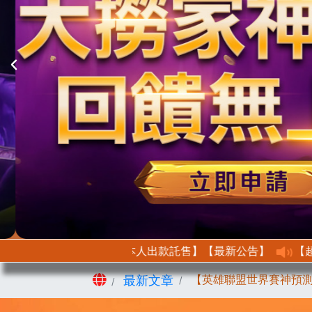
【最新公告】【首次託售需身分驗證以此證明本人出款託售】
首頁
【英雄聯盟世界賽神預測
最新文章