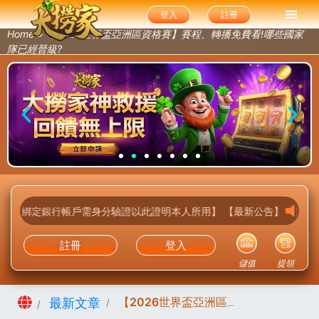
登入
註冊
Home
»
【2026世界盃亞洲區資格賽】賽程、轉播免費看!哪些國家
隊已經晉級?
【最新公告】 【首次綁定銀行帳戶需身分驗證以此證明本人所用】
註冊
登入
儲值
提領
首頁
【2026世界盃亞洲區資格賽】賽程、轉播免費看!哪些國家隊已經晉級?
最新文章