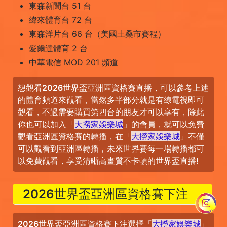
東森新聞台 51 台
緯來體育台 72 台
東森洋片台 66 台（美國土桑市賽程）
愛爾達體育 2 台
中華電信 MOD 201 頻道
想觀看2026世界盃亞洲區資格賽直播，可以參考上述
的體育頻道來觀看，當然多半部分就是有線電視即可
觀看，不過需要購買第四台的朋友才可以享有，除此
你也可以加入「
大撈家娛樂城
」的會員，就可以免費
觀看亞洲區資格賽的轉播，在「
大撈家娛樂城
」不僅
可以觀看到亞洲區轉播，未來世界賽每一場轉播都可
以免費觀看，享受清晰高畫質不卡頓的世界盃直播!
2026世界盃亞洲區資格賽下注
2026世界盃亞洲區資格賽下注選擇「
大撈家娛樂城
」