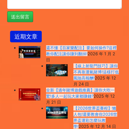
近期文章
還不懂【百家樂配注】要如何操作?這裡
教你配注讓你賺到翻掉!
2026 年 1 月 2
日
【線上射龍門技巧】讓你
不再靠運氣賭博!這樣打低
風險高報酬!
2025 年 12
月 24 日
全新【過年賭博遊戲推薦】讓你大吃一
驚!多人一起玩大家都賺錢?
2025 年 12
月 21 日
【2026世界盃賽程】懶
人包!還要教會你2026世
界盃運彩怎麼玩教
學!
2025 年 12 月 14 日