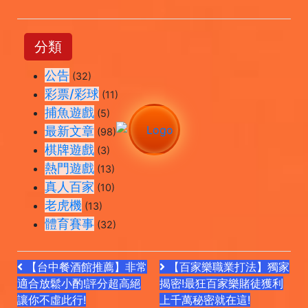
分類
公告
(32)
彩票/彩球
(11)
捕魚遊戲
(5)
最新文章
(98)
棋牌遊戲
(3)
熱門遊戲
(13)
真人百家
(10)
老虎機
(13)
體育賽事
(32)
【台中餐酒館推薦】非常
【百家樂職業打法】獨家
適合放鬆小酌!評分超高絕
揭密!最狂百家樂賭徒獲利
讓你不虛此行!
上千萬秘密就在這!