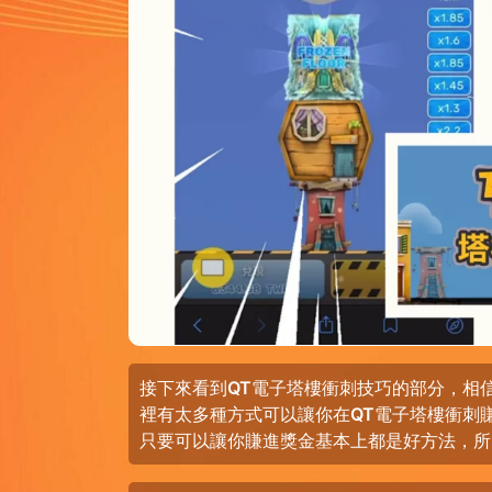
接下來看到QT電子塔樓衝刺技巧的部分，相
裡有太多種方式可以讓你在QT電子塔樓衝刺
只要可以讓你賺進獎金基本上都是好方法，所