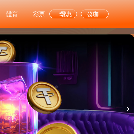
體育
彩票
優惠
公告
登入
註冊