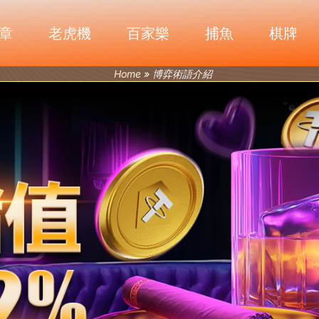
章
老虎機
百家樂
捕魚
棋牌
Home
»
博弈術語介紹