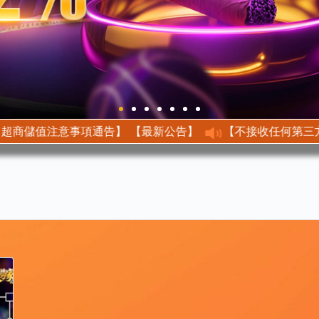
【最新公告】 【超商儲值注意事項通告】