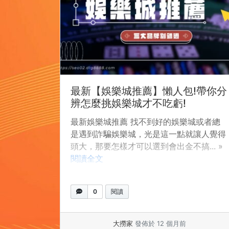
最新【娛樂城推薦】懶人包!帶你分
辨怎麼挑娛樂城才不吃虧!
最新娛樂城推薦 找不到好的娛樂城或者總
是遇到詐騙娛樂城，光是這一點就讓人覺得
頭大，那要怎樣才可以選到會出金不搞... »
閱讀全文
0
閱讀
大撈家
發佈於 12 個月前