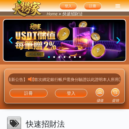
登入
註冊
Home
»
快速招財法
【最新公告】 【不接收任何第三方支付】
註冊
登入
儲值
提領
快速招財法