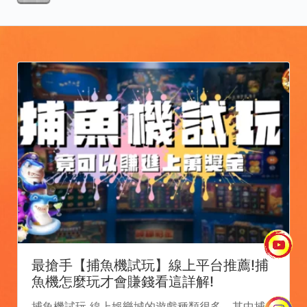
最搶手【捕魚機試玩】線上平台推薦!捕
魚機怎麼玩才會賺錢看這詳解!
捕魚機試玩 線上娛樂城的遊戲種類很多，其中捕