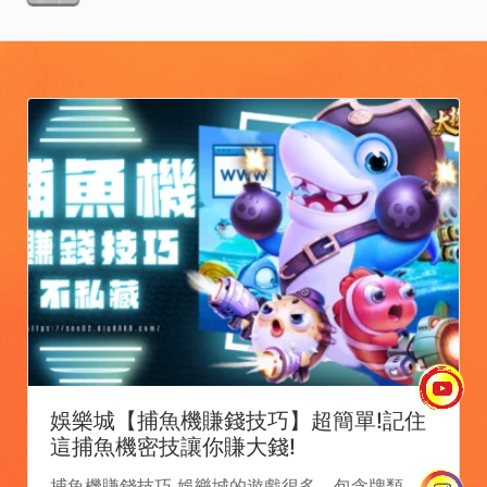
娛樂城【捕魚機賺錢技巧】超簡單!記住
這捕魚機密技讓你賺大錢!
捕魚機賺錢技巧 娛樂城的遊戲很多，包含牌類、