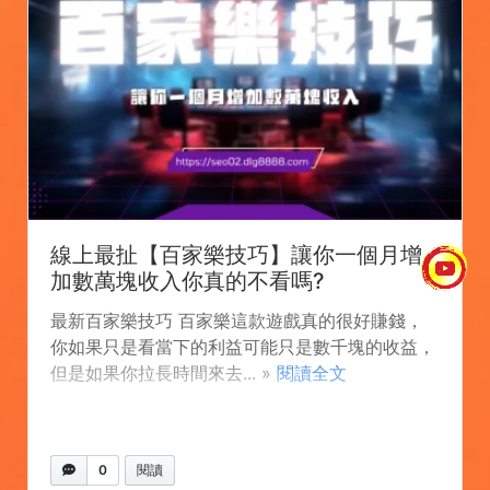
線上最扯【百家樂技巧】讓你一個月增
加數萬塊收入你真的不看嗎?
最新百家樂技巧 百家樂這款遊戲真的很好賺錢，
你如果只是看當下的利益可能只是數千塊的收益，
但是如果你拉長時間來去... »
閱讀全文
0
閱讀