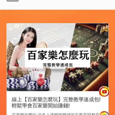
線上【百家樂怎麼玩】完整教學速成包!
輕鬆學會百家樂開始賺錢!
百家樂怎麼玩 許多人接觸娛樂城的主要原因都是