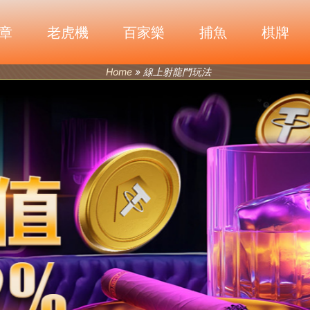
章
老虎機
百家樂
捕魚
棋牌
Home
»
線上射龍門玩法