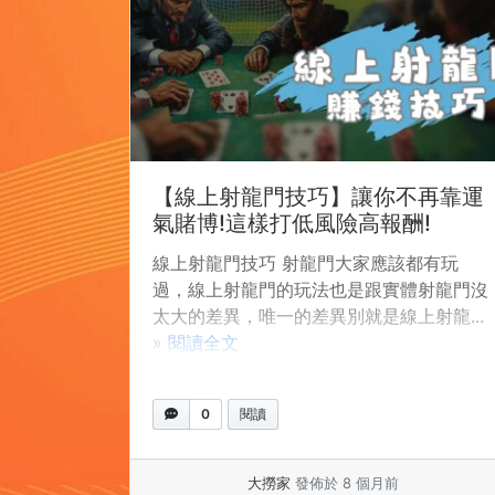
【線上射龍門技巧】讓你不再靠運
氣賭博!這樣打低風險高報酬!
線上射龍門技巧 射龍門大家應該都有玩
過，線上射龍門的玩法也是跟實體射龍門沒
太大的差異，唯一的差異別就是線上射龍...
»
閱讀全文
0
閱讀
大撈家
發佈於 8 個月前