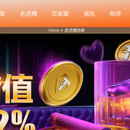
章
老虎機
百家樂
捕魚
棋牌
Home
»
老虎機攻略