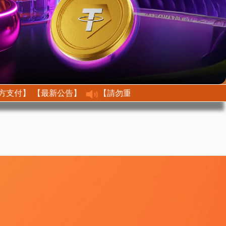
【最新公告】 【不接收任何第三方支付】
【最新公告】【請勿重複儲值、修改金額】