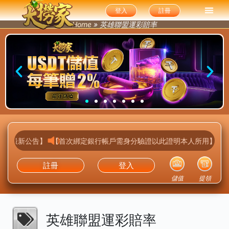
登入
註冊
Home
»
英雄聯盟運彩賠率
【最新公告】 【不接收任何第三方支付】
註冊
登入
儲值
提領
英雄聯盟運彩賠率