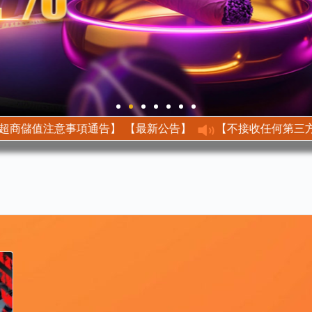
【最新公告】 【超商儲值注意事項通告】