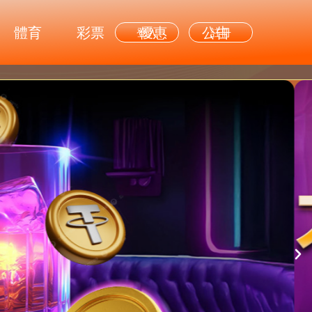
體育
彩票
優惠
公告
登入
註冊