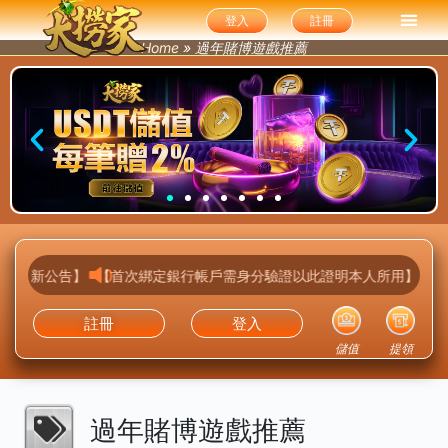
登入
註冊
Home
»
過年賭博遊戲推薦
【最新公告】 【不接收任何第三方支付】
註冊
登入
儲值
提領
過年賭博遊戲推薦