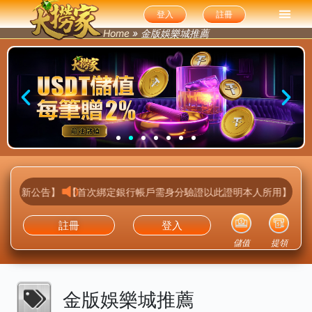
登入
註冊
Home
»
金版娛樂城推薦
【最新公告】 【不接收任何第三方支付】
註冊
登入
儲值
提領
金版娛樂城推薦