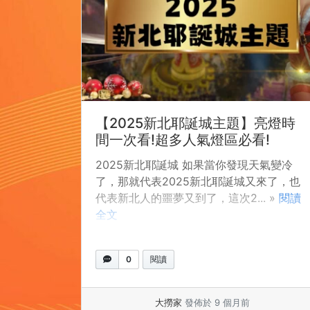
【2025新北耶誕城主題】亮燈時
間一次看!超多人氣燈區必看!
2025新北耶誕城 如果當你發現天氣變冷
了，那就代表2025新北耶誕城又來了，也
代表新北人的噩夢又到了，這次2... »
閱讀
全文
0
閱讀
大撈家
發佈於 9 個月前