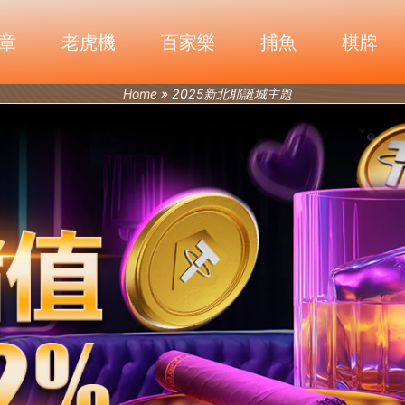
章
老虎機
百家樂
捕魚
棋牌
Home
»
2025新北耶誕城主題