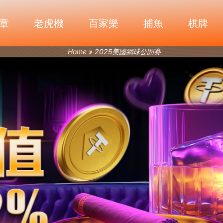
章
老虎機
百家樂
捕魚
棋牌
Home
»
2025美國網球公開賽