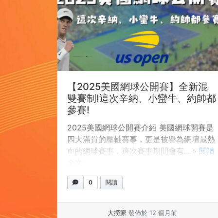
【2025美國網球公開賽】全新混
雙賽制!這次辛納、小蠻牛、約帥都
參賽!
2025美國網球公開賽介紹 美國網球開賽是
四大滿貫的壓軸賽事，更是被譽為網壇最熱
血的網球賽事，這次賽事期間會有... »
閱讀
全文
0
閱讀
大撈家
發佈於 12 個月前