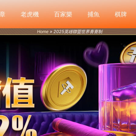
章
老虎機
百家樂
捕魚
棋牌
Home
»
2025英雄聯盟世界賽賽制