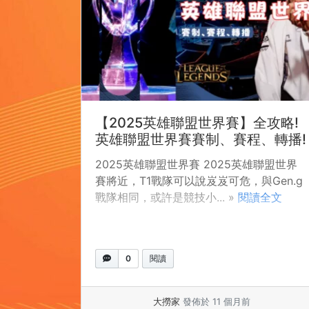
【2025英雄聯盟世界賽】全攻略!
英雄聯盟世界賽賽制、賽程、轉播!
2025英雄聯盟世界賽 2025英雄聯盟世界
賽將近，T1戰隊可以說岌岌可危，與Gen.g
戰隊相同，或許是競技小... »
閱讀全文
0
閱讀
大撈家
發佈於 11 個月前