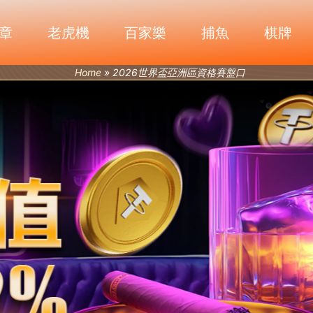
章
老虎機
百家樂
捕魚
棋牌
Home
»
2026世界盃亞洲區資格賽盤口