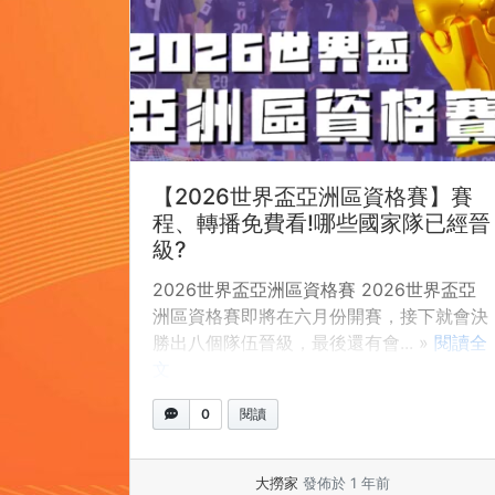
【2026世界盃亞洲區資格賽】賽
程、轉播免費看!哪些國家隊已經晉
級?
2026世界盃亞洲區資格賽 2026世界盃亞
洲區資格賽即將在六月份開賽，接下就會決
勝出八個隊伍晉級，最後還有會... »
閱讀全
文
0
閱讀
大撈家
發佈於 1 年前