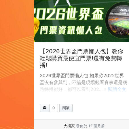
【2026世界盃門票懶人包】教你
輕鬆購買最便宜門票!還有免費轉
播!
2026世界盃門票懶人包 如果你2022世界
盃沒有參與到，不論是現場觀看賽事還是網
路轉播都好，都可以看到202... »
閱讀全文
0
閱讀
大撈家
發佈於 12 個月前