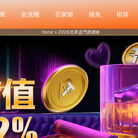
章
老虎機
百家樂
捕魚
棋牌
Home
»
2026世界盃門票價格